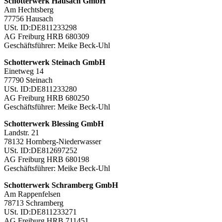
Schotterwerk Hausach GmbH
Am Hechtsberg
77756 Hausach
USt. ID:DE811233298
AG Freiburg HRB 680309
Geschäftsführer: Meike Beck-Uhl
Schotterwerk Steinach GmbH
Einetweg 14
77790 Steinach
USt. ID:DE811233280
AG Freiburg HRB 680250
Geschäftsführer: Meike Beck-Uhl
Schotterwerk Blessing GmbH
Landstr. 21
78132 Hornberg-Niederwasser
USt. ID:DE812697252
AG Freiburg HRB 680198
Geschäftsführer: Meike Beck-Uhl
Schotterwerk Schramberg GmbH
Am Rappenfelsen
78713 Schramberg
USt. ID:DE811233271
AG Freiburg HRB 711451