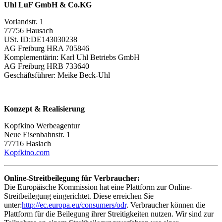
Uhl LuF GmbH & Co.KG
Vorlandstr. 1
77756 Hausach
USt. ID:DE143030238
AG Freiburg HRA 705846
Komplementärin: Karl Uhl Betriebs GmbH
AG Freiburg HRB 733640
Geschäftsführer: Meike Beck-Uhl
Konzept & Realisierung
Kopfkino Werbeagentur
Neue Eisenbahnstr. 1
77716 Haslach
Kopfkino.com
Online-Streitbeilegung für Verbraucher:
Die Europäische Kommission hat eine Plattform zur Online-
Streitbeilegung eingerichtet. Diese erreichen Sie
unter:
http://ec.europa.eu/consumers/odr
. Verbraucher können die
Plattform für die Beilegung ihrer Streitigkeiten nutzen. Wir sind zur